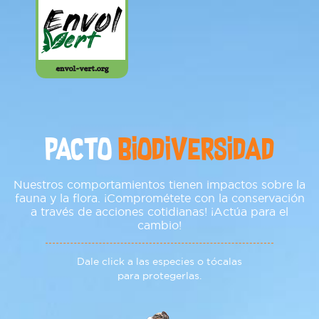
Pacto
Biodiversidad
Pacto
Biodiversidad
Te compromiste a
Nuestros comportamientos tienen impactos sobre la
Ahorra energía, apaga tus luces y
fauna y la flora. ¡Comprométete con la conservación
conexiones mientras no las necesites
a través de acciones cotidianas! ¡Actúa para el
cambio!
Utiliza productos biodegradables en casas y
jardines
Dale click a las especies o tócalas
Cierra la llave, ahorra agua.
para protegerlas.
Tomar otros compromisos o
Disminuye tu consumo de carne