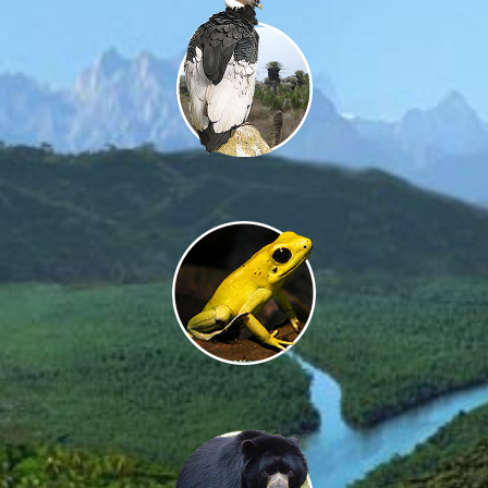
Firmar el Pacto
Compra madera legal y recicla el papel
No participes al comercio ilegal de fauna
Tu coreo electrónico*
Tu ciudad*
Tu edad*
Acepto recibir información sobre buenas prácticas, como
cumplir mis compromisos y sobre avances del Pacto
Biodiversidad y de la Fundación Envol Vert.
Acepto recibir información de los aliados del Pacto.